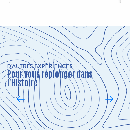
D'AUTRES EXPÉRIENCES
Pour vous replonger dans
l'Histoire
LES CIMETIÈRES DE LA GRANDE
GUERRE