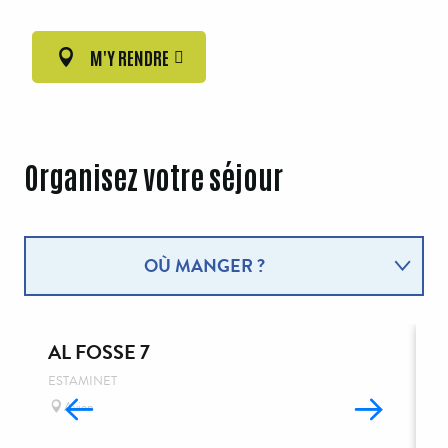
M'Y RENDRE
Organisez votre séjour
OÙ MANGER ?
OÙ DORMIR ?
AL FOSSE 7
L
ESTAMINET
Avion