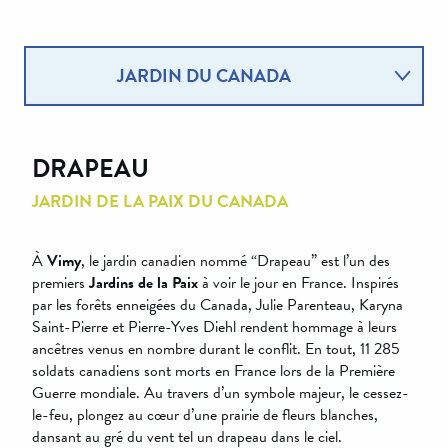
JARDIN DU CANADA
JARDIN DE L’ÉCOSSE
DRAPEAU
JARDIN DE LA TCHÉCOSLOVAQUIE
JARDIN DE LA PAIX DU CANADA
JARDIN DE LA FRANCE
À
Vimy
, le jardin canadien nommé “Drapeau” est l’un des
premiers
Jardins de la Paix
à voir le jour en France. Inspirés
par les forêts enneigées du Canada, Julie Parenteau, Karyna
JARDIN DE LA POLOGNE
Saint-Pierre et Pierre-Yves Diehl rendent hommage à leurs
ancêtres venus en nombre durant le conflit. En tout, 11 285
soldats canadiens sont morts en France lors de la Première
Guerre mondiale. Au travers d’un symbole majeur, le cessez-
le-feu, plongez au cœur d’une prairie de fleurs blanches,
dansant au gré du vent tel un drapeau dans le ciel.