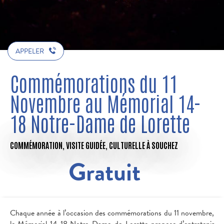
APPELER
Commémorations du 11
Novembre au Mémorial 14-
18 Notre-Dame de Lorette
COMMÉMORATION,
VISITE GUIDÉE,
CULTURELLE
À SOUCHEZ
Gratuit
Chaque année à l’occasion des commémorations du 11 novembre,
le Mémorial 14-18 Notre-Dame-de-Lorette propose d’entretenir