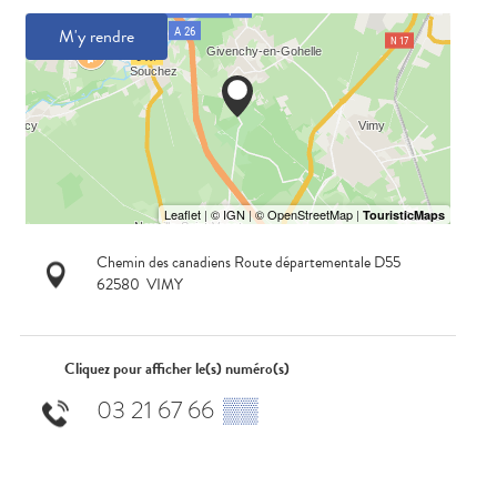
M'y rendre
Chemin des canadiens Route départementale D55
62580
VIMY
Cliquez pour afficher le(s) numéro(s)
03 21 67 66
▒▒