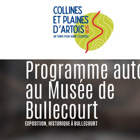
Aller
au
contenu
principal
Programme au
au Musée de
Bullecourt
EXPOSITION,
HISTORIQUE
À BULLECOURT