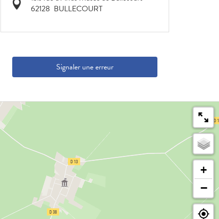
62128
BULLECOURT
Signaler une erreur
+
−