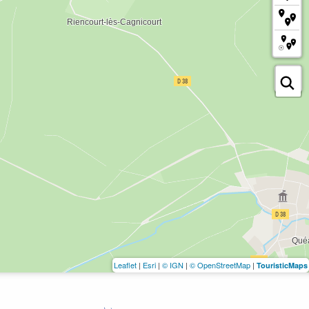
Leaflet
|
Esri
|
© IGN
|
© OpenStreetMap
|
TouristicMaps