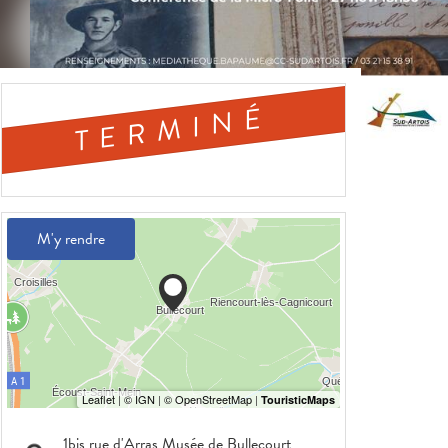
TERMINÉ
M'y rendre
1bis rue d'Arras Musée de Bullecourt