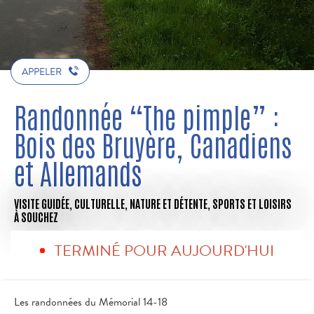
APPELER
Randonnée “The pimple” :
Bois des Bruyère, Canadiens
et Allemands
VISITE GUIDÉE,
CULTURELLE,
NATURE ET DÉTENTE,
SPORTS ET LOISIRS
À SOUCHEZ
TERMINÉ POUR AUJOURD'HUI
Les randonnées du Mémorial 14-18